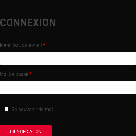
CONNEXION
Identifiant ou e-mail
*
Mot de passe
*
Se souvenir de moi
IDENTIFICATION